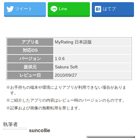
ツイート
Line
はてブ
アプリ名
MyRating 日本語版
対応OS
バージョン
1.0.6
提供元
Sakura Soft
レビュー日
2010/09/27
※お手持ちの端末や環境によりアプリが利用できない場合がありま
す。
※ご紹介したアプリの内容はレビュー時のバージョンのものです。
※記事および画像の無断転用を禁じます。
執筆者
suncollie