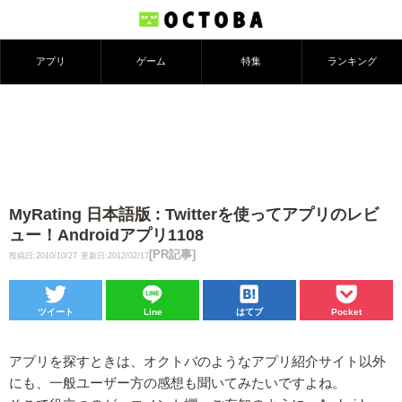
アプリ
ゲーム
特集
ランキング
MyRating 日本語版 : Twitterを使ってアプリのレビ
ュー！Androidアプリ1108
[PR記事]
投稿日:2010/10/27
更新日:2012/02/17
ツイート
Line
はてブ
Pocket
アプリを探すときは、オクトバのようなアプリ紹介サイト以外
にも、一般ユーザー方の感想も聞いてみたいですよね。