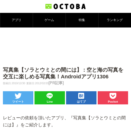
アプリ
ゲーム
特集
ランキング
写真集【ソラとウミとの間には】 : 空と海の写真を
交互に楽しめる写真集！Androidアプリ1306
[PR記事]
投稿日:2010/12/30
更新日:2012/02/20
ツイート
Line
はてブ
Pocket
レビューの依頼を頂いたアプリ、『写真集【ソラとウミとの間
には】』をご紹介します。