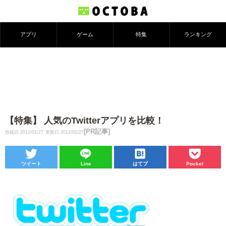
アプリ
ゲーム
特集
ランキング
【特集】 人気のTwitterアプリを比較！
[PR記事]
投稿日:2011/01/27
更新日:2011/01/27
ツイート
Line
はてブ
Pocket