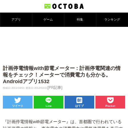
アプリ
ゲーム
特集
ランキング
計画停電情報with節電メーター : 計画停電関連の情
報をチェック！メーターで消費電力も分かる。
Androidアプリ1532
[PR記事]
投稿日:2011/04/01
更新日:2012/02/21
ツイート
Line
はてブ
Pocket
『計画停電情報with節電メーター』は、首都圏で行われている