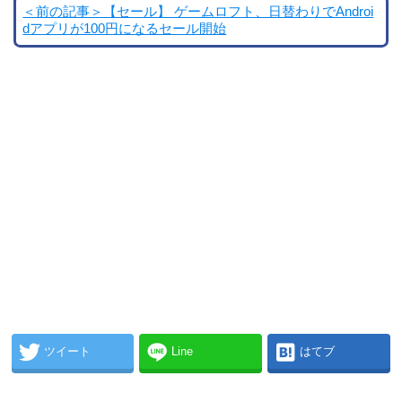
＜前の記事＞【セール】 ゲームロフト、日替わりでAndroi
dアプリが100円になるセール開始
ツイート
Line
はてブ