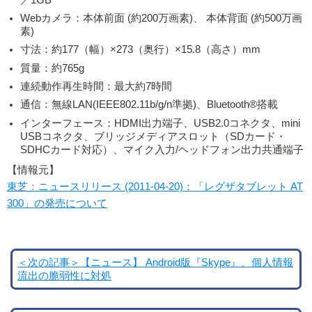
Webカメラ：本体前面 (約200万画素)、 本体背面 (約500万画
素)
寸法：約177（幅）×273（奥行）×15.8（高さ）mm
質量：約765g
連続動作再生時間：最大約7時間
通信：無線LAN(IEEE802.11b/g/n準拠)、Bluetooth®搭載
インターフェース：HDMI出力端子、USB2.0コネクタ、mini
USBコネクタ、ブリッジメディアスロット（SDカード・
SDHCカード対応）、マイク入力/ヘッドフォン出力共通端子
【情報元】
東芝：ニュースリリース (2011-04-20)：「レグザタブレット AT
300」の発売について
＜次の記事＞【ニュース】 Android版『Skype』、個人情報
流出の脆弱性に対処