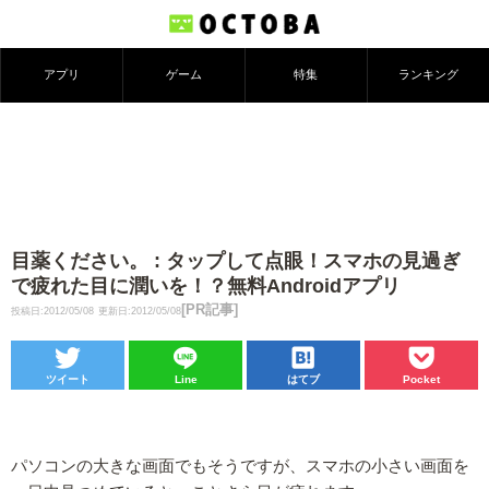
アプリ
ゲーム
特集
ランキング
目薬ください。 : タップして点眼！スマホの見過ぎ
で疲れた目に潤いを！？無料Androidアプリ
[PR記事]
投稿日:2012/05/08
更新日:2012/05/08
ツイート
Line
はてブ
Pocket
パソコンの大きな画面でもそうですが、スマホの小さい画面を