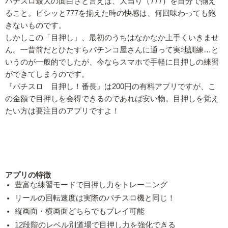
パチスロ最大の面白さと言えば、大当り（777）を自分で揃え
ること。ビシッと777を揃えた時の快感は、何回味わっても飽
きないものです。
しかしこの「目押し」、最初のうちはなかなか上手くいきませ
ん。一昔前だとひたすらパチンコ屋さんに通って実地訓練…と
いうのが一般的でしたが、今ならスマホで手軽に目押しの練習
ができてしまうのです。
『パチスロ 目押し！番長』は200円の有料アプリですが、こ
の金額で目押しを会得できるのであれば安い物。目押しを覚え
たい方は要注目のアプリですよ！
アプリの特徴
豊富な練習モードで目押し力をトレーニング
リールの回転速度は実際のパチスロ機と同じ！
縦画面・横画面どちらでもプレイ可能
12段階のレベル別道場で目押し力を強化できる