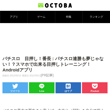
アプリ
ゲーム
特集
ランキング
パチスロ 目押し！番長 : パチスロ連勝も夢じゃな
い！？スマホで出来る目押しトレーニング！
Androidアプリ
[PR記事]
投稿日:2012/05/13
更新日:2012/05/11
ツイート
Line
はてブ
Pocket