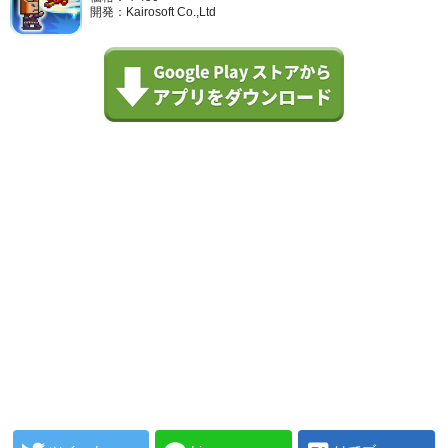
開発：Kairosoft Co.,Ltd