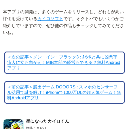
本アプリの開発は、多くのゲームをリリースし、どれもが高い
評価を受けている
カイロソフト
です。オクトバでもいくつかご
紹介していますので、ぜひ他の作品もチェックしてみてくださ
いね。
＜次の記事＞メン・イン・ブラック3 : JやKと共に凶悪宇
宙人に立ち向かえ！MIB本部の経営もできる？無料Android
アプリ
＜前の記事＞脱出ゲーム DOOORS : スマホのセンサーフ
ル活用で謎を解け！iPhoneで1000万DLの超人気ゲーム！無
料Androidアプリ
星になったカイロくん
価格：￥450