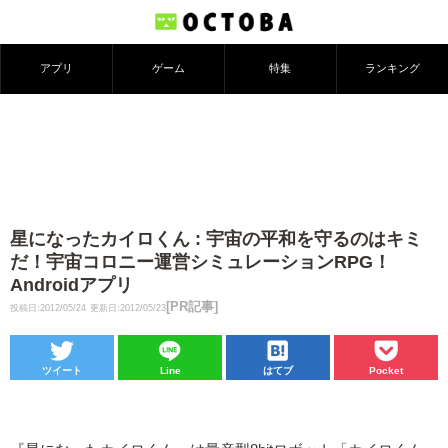
アプリ
ゲーム
特集
ランキング
星になったカイロくん : 宇宙の平和を守るのはキミ
だ！宇宙コロニー運営シミュレーションRPG！
Androidアプリ
[PR記事]
投稿日:2012/05/24
更新日:2012/05/23
ツイート
Line
はてブ
Pocket