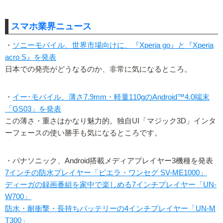
スマホ業界ニュース
・
ソニーモバイル、世界市場向けに、『Xperia go』と『Xperia
acro S』を発表
日本での発売がどうなるのか、非常に気になるところ。
・
イー･モバイル、薄さ7.9mm・軽量110gのAndroid™4.0端末
「GS03」を発表
この薄さ・重さはかなり魅力的。独自UI「マジック3D」インタ
ーフェースの使い勝手も気になるところです。
・パナソニック、Android搭載メディアプレイヤー3機種を発表
7インチの防水プレイヤー「ビエラ・ワンセグ SV-ME1000」
ディーガの録画番組を家中で楽しめる7インチプレイヤー「UN-
W700」
防水・耐衝撃・長持ちバッテリーの4インチプレイヤー「UN-M
T300」