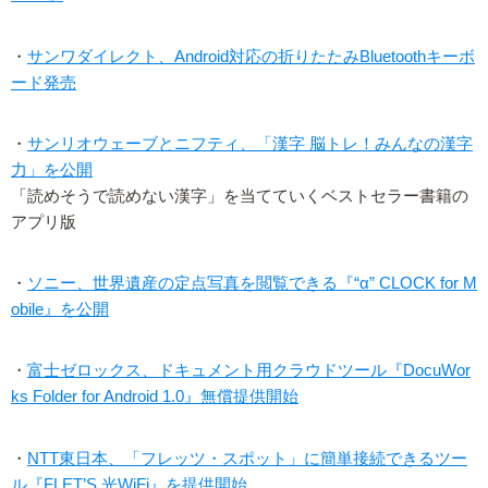
・
サンワダイレクト、Android対応の折りたたみBluetoothキーボ
ード発売
・
サンリオウェーブとニフティ、「漢字 脳トレ！みんなの漢字
力」を公開
「読めそうで読めない漢字」を当てていくベストセラー書籍の
アプリ版
・
ソニー、世界遺産の定点写真を閲覧できる『“α” CLOCK for M
obile』を公開
・
富士ゼロックス、ドキュメント用クラウドツール『DocuWor
ks Folder for Android 1.0』無償提供開始
・
NTT東日本、「フレッツ・スポット」に簡単接続できるツー
ル『FLET’S 光WiFi』を提供開始