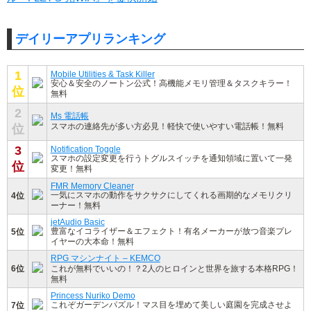
デイリーアプリランキング
1
Mobile Utilities & Task Killer
安心＆安全のノートン公式！高機能メモリ管理＆タスクキラー！
位
無料
2
Ms 電話帳
スマホの連絡先が多い方必見！軽快で使いやすい電話帳！無料
位
3
Notification Toggle
スマホの設定変更を行うトグルスイッチを通知領域に置いて一発
位
変更！無料
FMR Memory Cleaner
一気にスマホの動作をサクサクにしてくれる画期的なメモリクリ
4位
ーナー！無料
jetAudio Basic
豊富なイコライザー＆エフェクト！有名メーカーが放つ音楽プレ
5位
イヤーの大本命！無料
RPG マシンナイト – KEMCO
6位
これが無料でいいの！？2人のヒロインと世界を旅する本格RPG！
無料
Princess Nuriko Demo
これぞガーデンパズル！マス目を埋めて美しい庭園を完成させよ
7位