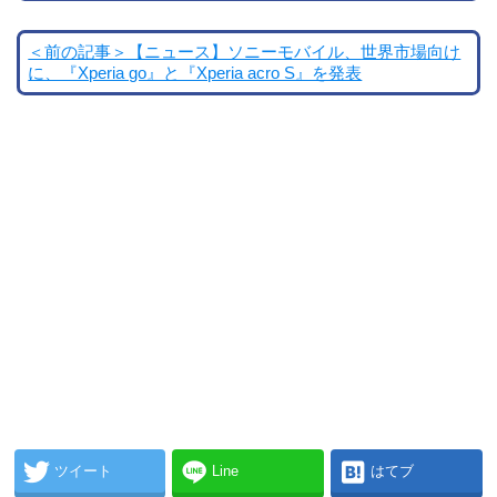
＜前の記事＞【ニュース】ソニーモバイル、世界市場向け
に、『Xperia go』と『Xperia acro S』を発表
ツイート
Line
はてブ