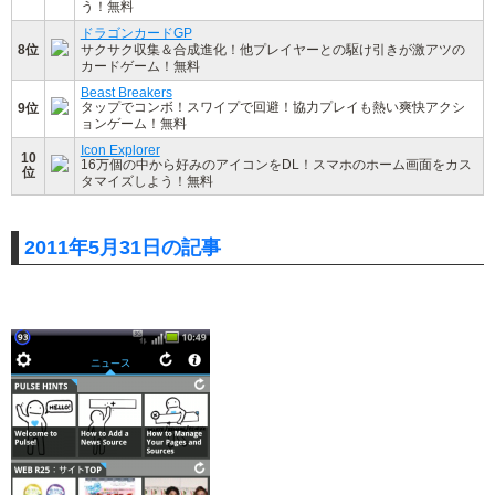
う！無料
ドラゴンカードGP
8位
サクサク収集＆合成進化！他プレイヤーとの駆け引きが激アツの
カードゲーム！無料
Beast Breakers
タップでコンボ！スワイプで回避！協力プレイも熱い爽快アクシ
9位
ョンゲーム！無料
Icon Explorer
10
16万個の中から好みのアイコンをDL！スマホのホーム画面をカス
位
タマイズしよう！無料
2011年5月31日の記事