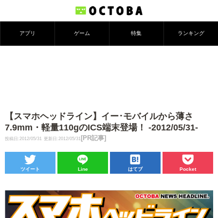
アプリ
ゲーム
特集
ランキング
【スマホヘッドライン】イー･モバイルから薄さ
7.9mm・軽量110gのICS端末登場！ -2012/05/31-
[PR記事]
投稿日:2012/05/31
更新日:2012/05/31
ツイート
Line
はてブ
Pocket