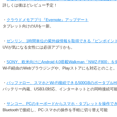
詳しくは後ほどレビュー予定！
・
クラウドメモアプリ『Evernote』アップデート
タブレット向けのUIを一新。
・
ゼンリン、1時間単位の紫外線情報を取得できる『ピンポイン
UVが気になる女性には必須アプリかも。
・
SONY、欧米向けにAndroid 4.0搭載Walkman「NWZ-F800」
Wi-Fi経由のWebブラウジングや、Playストアにも対応とのこ
・
バッファロー、スマホとWi-Fi接続できる500GBのポータブルH
バッテリー内蔵、USB3.0対応、インターネットとの同時接続
・
サンコー、PCのキーボードからスマホ・タブレットを操作で
Bluetoothで接続し、PC-スマホの操作を手軽に切り替え可能