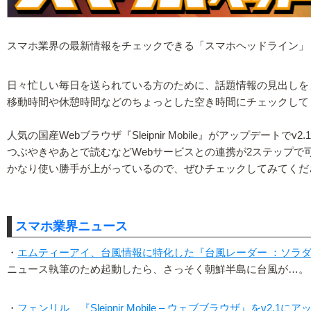
スマホ業界の最新情報をチェックできる「スマホヘッドライン」
日々忙しい毎日を送られている方のために、話題情報の見出しを
移動時間や休憩時間などのちょっとした空き時間にチェックして
人気の国産Webブラウザ『Sleipnir Mobile』がアップデートで
つぶやきやあとで読むなどWebサービスとの連携が2ステップで可
かなり使い勝手が上がっているので、ぜひチェックしてみてくだ
スマホ業界ニュース
・
エムティーアイ、台風情報に特化した『台風レーダー ：ソラ
ニュース執筆のため起動したら、さっそく朝鮮半島に台風が…。
・
フェンリル、『Sleipnir Mobile – ウェブブラウザ』をv2.1に