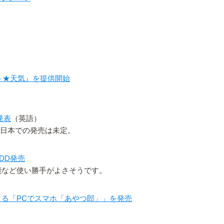
ト★天気』を提供開始
を発表
（英語）
と。日本での発売は未定。
DD発売
可能など使い勝手がよさそうです。
きる「PCでスマホ「あやつ郎」」を発売