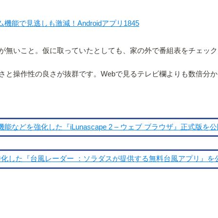
能で見逃しも激減！Androidアプリ1845
が無いこと。仮に取っていたとしても、家の外で番組表をチェック
さと操作性の良さが抜群です。Webで見るテレビ欄よりも数倍分
などを強化した『iLunascape 2 – ウェブ ブラウザ』正式版を
特化した『台風レーダー ：ソラダスが提供する無料台風アプリ』を