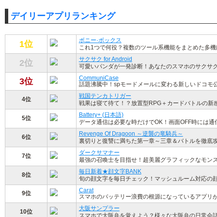
デイリーアプリランキング
ボニー·ボックス
1位
これ1つで何役？複数のツール系機能をまとめた多機
サクサク for Android
2位
可愛いパンダが一発診断！あなたのスマホのサクサ
CommuniCase
3位
話題沸騰中！spモードメールに変わる新しいドコモ
戦国テンカトリガー
4位
戦果は寝て待て！？放置型RPG＋カードバトルの新
Battery+ (日本語)
5位
データ通信は必要な時だけでOK！画面OFF時には通
Revenge Of Dragoon ～逆襲の竜騎兵～
6位
裏切りと復讐に満ちた第一章～三章＆バトルを徹底
ダークサマナー
7位
最強の召喚士を目指せ！超美麗グラフィックなモン
毎日新着★顔文字BANK
8位
旬の顔文字を毎日チェック！マッシュルーム対応の
Carat
9位
スマホのバッテリー浪費の根源になっているアプリ
大阪サンプラー
10位
スマホで大阪弁を覚えよう？様々な大阪弁の日常会