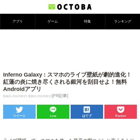
アプリ
ゲーム
特集
ランキング
Inferno Galaxy : スマホのライブ壁紙が劇的進化！
紅蓮の炎に焼き尽くされる銀河を刮目せよ！無料
Androidアプリ
[PR記事]
投稿日:2012/08/15
更新日:2012/08/15
ツイート
Line
はてブ
Pocket