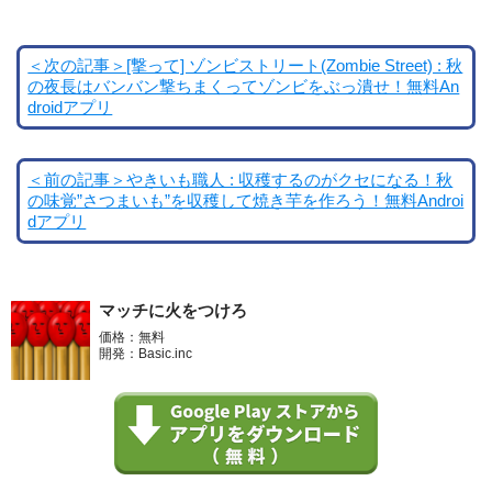
＜次の記事＞[撃って] ゾンビストリート(Zombie Street) : 秋
の夜長はバンバン撃ちまくってゾンビをぶっ潰せ！無料An
droidアプリ
＜前の記事＞やきいも職人 : 収穫するのがクセになる！秋
の味覚”さつまいも”を収穫して焼き芋を作ろう！無料Androi
dアプリ
マッチに火をつけろ
価格：無料
開発：Basic.inc