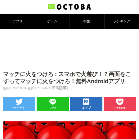
アプリ
ゲーム
特集
ランキング
マッチに火をつけろ : スマホで火遊び！？画面をこ
すってマッチに火をつけろ！無料Androidアプリ
[PR記事]
投稿日:2012/09/26
更新日:2012/09/24
ツイート
Line
はてブ
Pocket