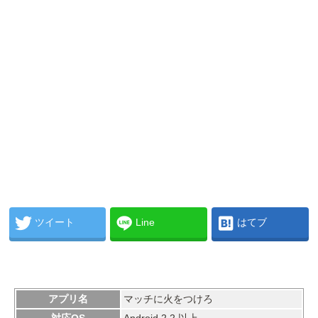
ツイート
Line
はてブ
アプリ名
マッチに火をつけろ
対応OS
Android 2.2 以上