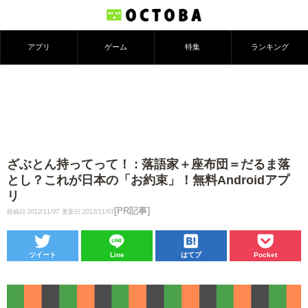
アプリ
ゲーム
特集
ランキング
ざぶとん持ってって！ : 落語家＋座布団＝だるま落
とし？これが日本の「お約束」！無料Androidアプ
リ
[PR記事]
投稿日:2012/11/07
更新日:2012/11/07
ツイート
Line
はてブ
Pocket