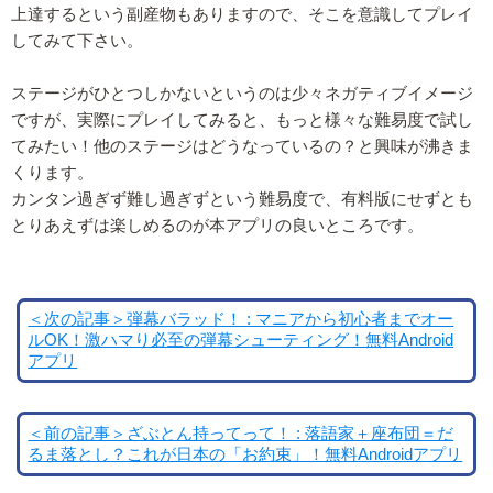
上達するという副産物もありますので、そこを意識してプレイ
してみて下さい。
ステージがひとつしかないというのは少々ネガティブイメージ
ですが、実際にプレイしてみると、もっと様々な難易度で試し
てみたい！他のステージはどうなっているの？と興味が沸きま
くります。
カンタン過ぎず難し過ぎずという難易度で、有料版にせずとも
とりあえずは楽しめるのが本アプリの良いところです。
＜次の記事＞弾幕バラッド！ : マニアから初心者までオー
ルOK！激ハマり必至の弾幕シューティング！無料Android
アプリ
＜前の記事＞ざぶとん持ってって！ : 落語家＋座布団＝だ
るま落とし？これが日本の「お約束」！無料Androidアプリ