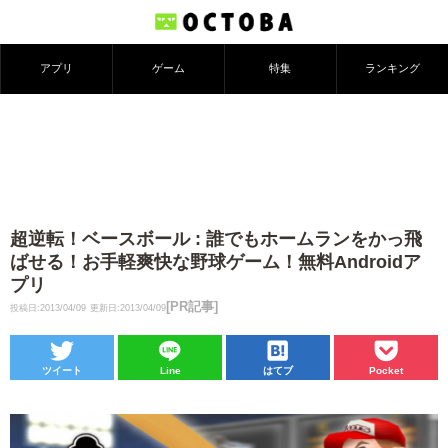
アプリ
ゲーム
特集
ランキング
超逆転！ベースボール : 誰でもホームランをかっ飛
ばせる！お手軽爽快な野球ゲーム！無料Androidア
プリ
[PR記事]
投稿日:2013/04/09
更新日:2013/04/09
ツイート
Line
はてブ
Pocket