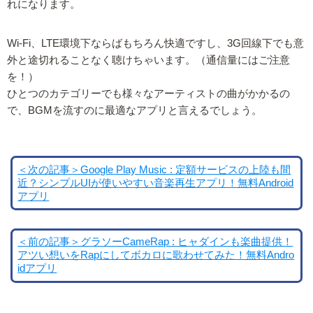
れになります。
Wi-Fi、LTE環境下ならばもちろん快適ですし、3G回線下でも意
外と途切れることなく聴けちゃいます。（通信量にはご注意
を！）
ひとつのカテゴリーでも様々なアーティストの曲がかかるの
で、BGMを流すのに最適なアプリと言えるでしょう。
＜次の記事＞Google Play Music : 定額サービスの上陸も間
近？シンプルUIが使いやすい音楽再生アプリ！無料Android
アプリ
＜前の記事＞グラソーCameRap : ヒャダインも楽曲提供！
アツい想いをRapにしてボカロに歌わせてみた！無料Andro
idアプリ