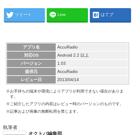
ツイート
Line
はてブ
アプリ名
AccuRadio
対応OS
Android 2.2 以上
バージョン
1.03
提供元
AccuRadio
レビュー日
2013/04/14
※お手持ちの端末や環境によりアプリが利用できない場合がありま
す。
※ご紹介したアプリの内容はレビュー時のバージョンのものです。
※記事および画像の無断転用を禁じます。
執筆者
オクトバ編集部