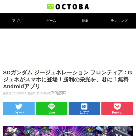
アプリ
ゲーム
特集
ランキング
SDガンダム ジージェネレーション フロンティア : G
ジェネがスマホに登場！勝利の栄光を、君に！無料
Androidアプリ
[PR記事]
投稿日:2013/04/24
更新日:2015/09/01
ツイート
Line
はてブ
Pocket