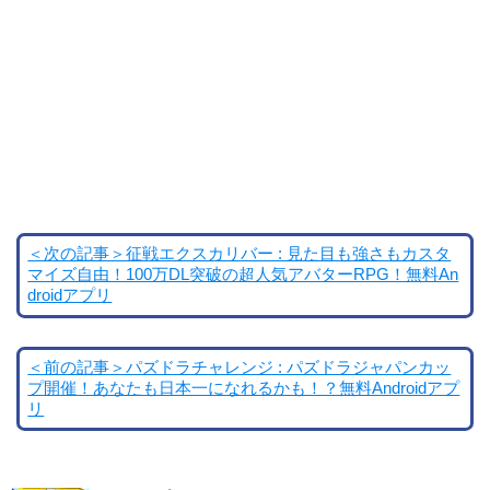
＜次の記事＞征戦エクスカリバー : 見た目も強さもカスタ
マイズ自由！100万DL突破の超人気アバターRPG！無料An
droidアプリ
＜前の記事＞パズドラチャレンジ : パズドラジャパンカッ
プ開催！あなたも日本一になれるかも！？無料Androidアプ
リ