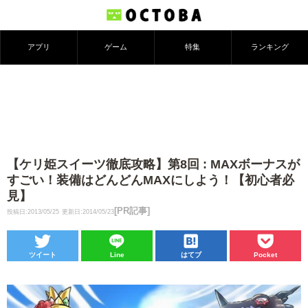
アプリ
ゲーム
特集
ランキング
【ケリ姫スイーツ徹底攻略】第8回 : MAXボーナスが
すごい！装備はどんどんMAXにしよう！【初心者必
見】
[PR記事]
投稿日:2013/05/25
更新日:2014/05/23
ツイート
Line
はてブ
Pocket