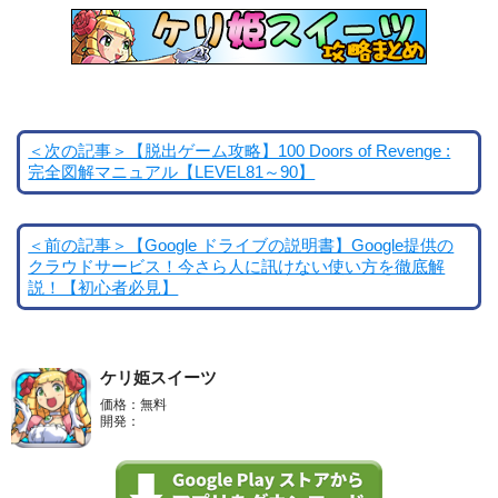
＜次の記事＞【脱出ゲーム攻略】100 Doors of Revenge :
完全図解マニュアル【LEVEL81～90】
＜前の記事＞【Google ドライブの説明書】Google提供の
クラウドサービス！今さら人に訊けない使い方を徹底解
説！【初心者必見】
ケリ姫スイーツ
価格：無料
開発：