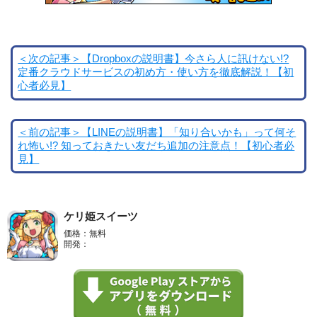
＜次の記事＞【Dropboxの説明書】今さら人に訊けない!?
定番クラウドサービスの初め方・使い方を徹底解説！【初
心者必見】
＜前の記事＞【LINEの説明書】「知り合いかも」って何そ
れ怖い!? 知っておきたい友だち追加の注意点！【初心者必
見】
ケリ姫スイーツ
価格：無料
開発：