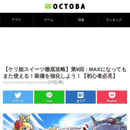
アプリ
ゲーム
特集
ランキング
【ケリ姫スイーツ徹底攻略】第9回 : MAXになっても
また使える！装備を強化しよう！【初心者必見】
[PR記事]
投稿日:2013/05/29
更新日:2014/05/23
ツイート
Line
はてブ
Pocket