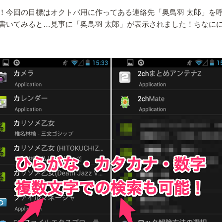
！今回の目標はオクトバ用に作ってある連絡先「奥鳥羽 太郎」を
書いてみると…見事に「奥鳥羽 太郎」が表示されました！ちなに