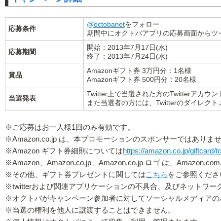
@octobanet
をフォロー
応募条件
期間中にオクトバアプリの応募画面からツ
開始：2013年7月17日(水)
応募期間
終了：2013年7月24日(水)
Amazonギフト券 3万円分：1名様
賞品
Amazonギフト券 500円分：20名様
Twitter上で当選された方のTwitterア
当選発表
また当選者の方には、Twitterのダイレ
※ご応募はお一人様1回のみ有効です。
※Amazon.co.jp は、本プロモーションのスポンサーではありま
※Amazon ギフト券細則については
https://amazon.co.jp/giftcard/t
※Amazon、Amazon.co.jp、Amazon.co.jp ロゴ は、Amazo
※その他、ギフト券プレゼントに関しては
こちら
をご参照くださ
※twitterおよび関連アプリケーションの不具合、及びネッ
※オクトバがキャンペーン参加者に対してソーシャルメディアの
※当選の権利を他人に譲渡することはできません。