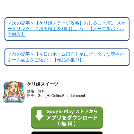
＜次の記事＞【ケリ姫ステージ攻略】おしるこ氷河1 : スケ
ートリンク！？滑る地面を利用しよう！【ノーマルバトル
全解説】
＜前の記事＞【今日のホーム画面】夏にピッタリな爽やか
ホーム画面をご紹介！【作品募集中】
ケリ姫スイーツ
価格：無料
開発：GungHoOnlineEntertainment