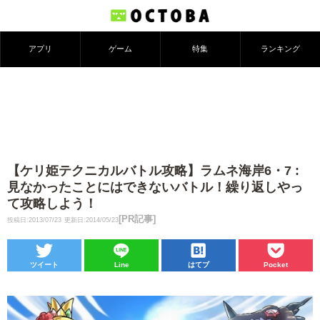
アプリ
ゲーム
特集
ランキング
【ケリ姫テクニカルバトル攻略】ラムネ海岸6・7 :
見なかったことにはできないバトル！繰り返しやっ
て攻略しよう！
[PR記事]
投稿日:2013/07/23
更新日:2014/05/23
ツイート
Line
はてブ
Pocket