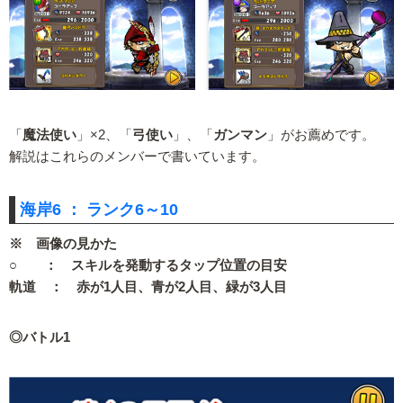
「
魔法使い
」×2、「
弓使い
」、「
ガンマン
」がお薦めです。
解説はこれらのメンバーで書いています。
海岸6 ： ランク6～10
※ 画像の見かた
○ ： スキルを発動するタップ位置の目安
軌道 ： 赤が1人目、青が2人目、緑が3人目
◎バトル1