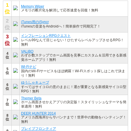
1
Memory Wiper
メモリの断片化を解消して応答速度を回復！無料
位
2
iTunes用のiSyncr
iTunesの音楽をAndroidへ！簡単操作で同期完了！
位
3
インフレーションRPGクエスト
レベル99なんて目じゃない！ひたすらレベルアップさせるRPG！
位
無料
VALiBO
4
わずか数ステップでホーム画面を見事にカスタム＆活用できる新感
位
覚ホームアプリ！無料
Wi-Fiナビ
5
国内のWi-Fiサービスをほぼ網羅！Wi-Fiスポット探しはこれで決ま
位
り！無料
ゆうしゃキューブ
6
すべてはサイコロの意のままに！運が重要となる新感覚サイコロ型
位
RPG！無料
Themer Beta
7
ホーム画面きせかえアプリの決定版！スタイリッシュなテーマを簡
位
単適用！無料
DEER HUNTER 2014
8
アメリカ西海岸からサバンナまで！世界中の動物をハンティング！
位
無料
ブレイブフロンティア
9