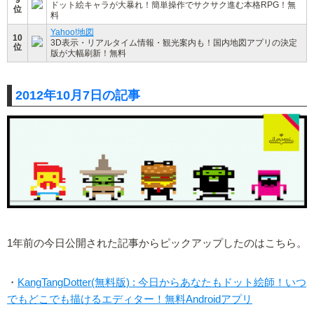
ドット絵キャラが大暴れ！簡単操作でサクサク進む本格RPG！無
位
料
Yahoo!地図
10
3D表示・リアルタイム情報・観光案内も！国内地図アプリの決定
位
版が大幅刷新！無料
2012年10月7日の記事
1年前の今日公開された記事からピックアップしたのはこちら。
・
KangTangDotter(無料版) : 今日からあなたもドット絵師！いつ
でもどこでも描けるエディター！無料Androidアプリ