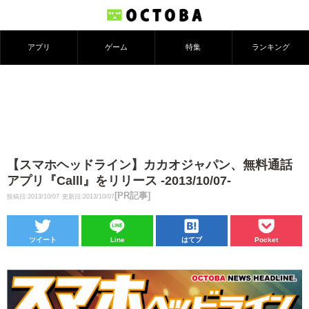
アプリ
ゲーム
特集
ランキング
【スマホヘッドライン】カカオジャパン、無料通話
アプリ『Calll』をリリース -2013/10/07-
[PR記事]
投稿日:2013/10/07
更新日:2013/10/07
ツイート
Line
はてブ
Pocket