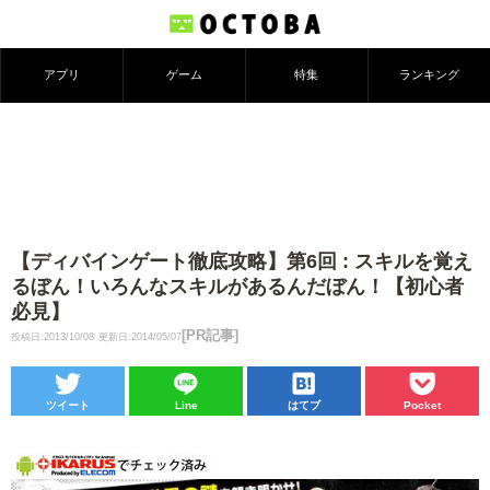
アプリ
ゲーム
特集
ランキング
【ディバインゲート徹底攻略】第6回 : スキルを覚え
るぼん！いろんなスキルがあるんだぼん！【初心者
必見】
[PR記事]
投稿日:2013/10/08
更新日:2014/05/07
ツイート
Line
はてブ
Pocket