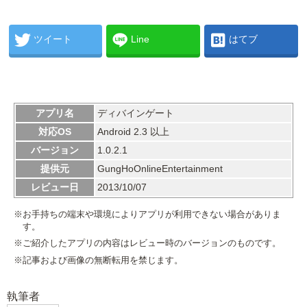
ツイート
Line
はてブ
アプリ名
ディバインゲート
対応OS
Android 2.3 以上
バージョン
1.0.2.1
提供元
GungHoOnlineEntertainment
レビュー日
2013/10/07
※お手持ちの端末や環境によりアプリが利用できない場合がありま
す。
※ご紹介したアプリの内容はレビュー時のバージョンのものです。
※記事および画像の無断転用を禁じます。
執筆者