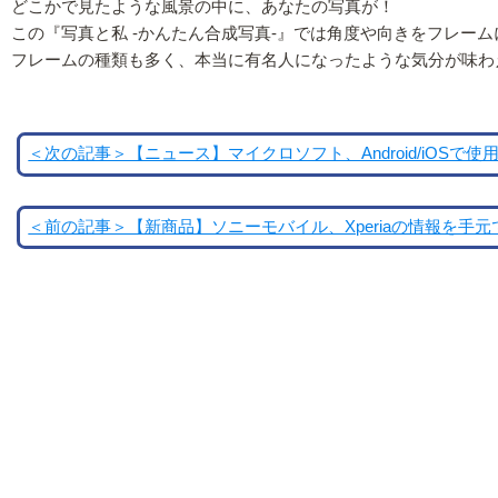
どこかで見たような風景の中に、あなたの写真が！
この『写真と私 -かんたん合成写真-』では角度や向きをフレー
フレームの種類も多く、本当に有名人になったような気分が味わ
＜次の記事＞【ニュース】マイクロソフト、Android/iOS
＜前の記事＞【新商品】ソニーモバイル、Xperiaの情報を手元で確