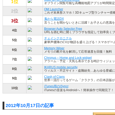
1位
オフライン閲覧可能な高機能地図アプリが時間限定
QM Launcher
2位
これぞ未来形スマホ！3Dキューブ型ランチャー搭
鬼から電話DX
3位
言うことを聞かないときに活躍！お子さんの意識を
Browser Auto Selector Free
4位
URLを踏む時に開くブラウザを指定して効率良く
チェインクロニクル
5位
豪華声優陣のCVが物語を盛り上げる！スマホゲー
Memory Wiper
6位
メモリの断片化を解消して応答速度を回復！無料
Chronus – Home and Lock widget
7位
アラーム・予定・天気も表示できる時計ウィジェッ
IKARUS mobile.security
8位
ウィルス・不正サイト・盗難紛失…あらゆる脅威に
Clash of Clans
9位
世界一流行ってるゲーム「クラクラ」の日本語版がつい
iTunes用のiSyncr
10位
iTunesの音楽をAndroidへ！簡単操作で同期完了！
2012年10月17日の記事