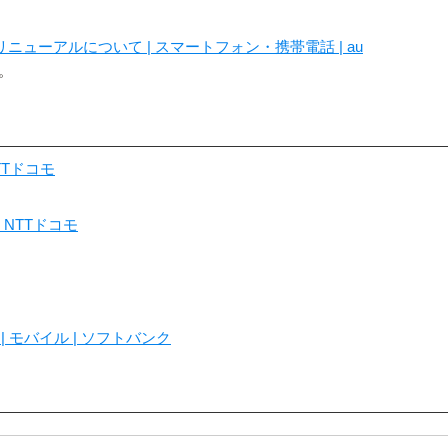
リニューアルについて | スマートフォン・携帯電話 | au
。
TTドコモ
| NTTドコモ
へ | モバイル | ソフトバンク