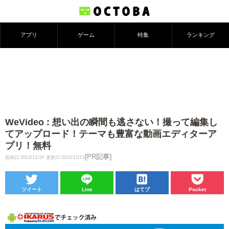
アプリ
ゲーム
特集
ランキング
WeVideo : 想い出の瞬間も逃さない！撮って編集し
てアップロード！テーマも豊富な動画エディターア
プリ！無料
[PR記事]
投稿日:2013/11/16
更新日:2013/11/15
ツイート
Line
はてブ
Pocket