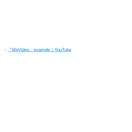
・
『WeVideo』example｜YouTube