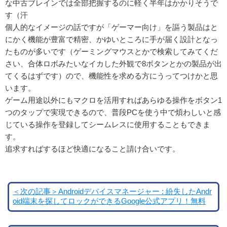
な中古ブレインでは全部把握するのに軽く半年はかかりそうで
す（汗
個人的なイメージの話ですが「ゲーマー向け」を謳う製品はと
にかく機能が豊富で精密、かゆいところに手が届く設計となっ
たものが多いです（ゲーミングマウスとかで検索してみてくだ
さい、合体ロボみたいなイカした外観で8ボタンとかの製品が出
てくるはずです）ので、機能性を求める方にうってつけかと思
います。
ゲーム用途以外にもマクロを活用すればあらゆる操作をボタン1
つのタップで実現できるので、普段PCを使う中で煩わしいと感
じている操作を登録してシームレスに使用することもできま
す。
追求すればするほど快適になること請け合いです。
＜次の記事＞Androidデバイスマネージャー : 紛失したAndr
oid端末を探してロックができるGoogle公式アプリ！無料