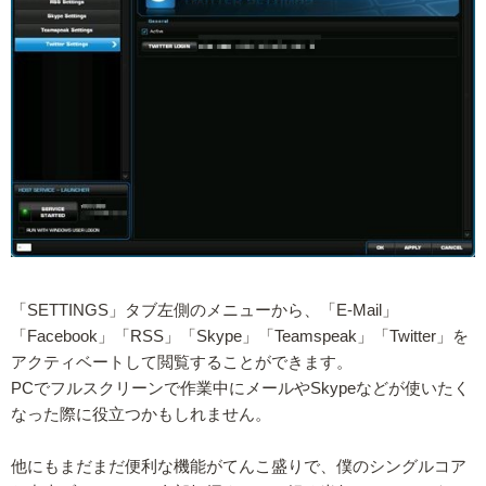
「SETTINGS」タブ左側のメニューから、「E-Mail」
「Facebook」「RSS」「Skype」「Teamspeak」「Twitter」を
アクティベートして閲覧することができます。
PCでフルスクリーンで作業中にメールやSkypeなどが使いたく
なった際に役立つかもしれません。
他にもまだまだ便利な機能がてんこ盛りで、僕のシングルコア