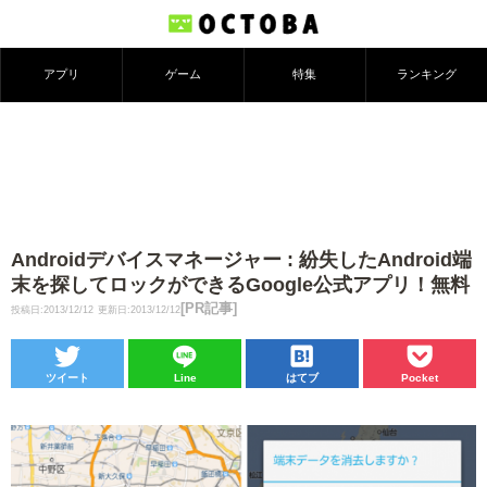
アプリ
ゲーム
特集
ランキング
Androidデバイスマネージャー : 紛失したAndroid端
末を探してロックができるGoogle公式アプリ！無料
[PR記事]
投稿日:2013/12/12
更新日:2013/12/12
ツイート
Line
はてブ
Pocket