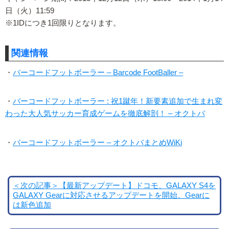
日（火）11:59
※1IDにつき1回限りとなります。
関連情報
・
バーコードフットボーラー – Barcode FootBaller –
・
バーコードフットボーラー : 祝1蹴年！新要素追加で生まれ変
わった大人気サッカー育成ゲームを徹底解剖！ – オクトバ
・
バーコードフットボーラー – オクトバまとめWiKi
＜次の記事＞【最新アップデート】ドコモ、GALAXY S4を
GALAXY Gearに対応させるアップデートを開始。Gearに
は新色追加