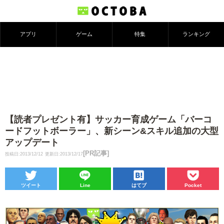
アプリ
ゲーム
特集
ランキング
【読者プレゼント有】サッカー育成ゲーム「バーコ
ードフットボーラー」、新シーン&スキル追加の大型
アップデート
[PR記事]
投稿日:2013/12/12
更新日:2013/12/17
ツイート
Line
はてブ
Pocket