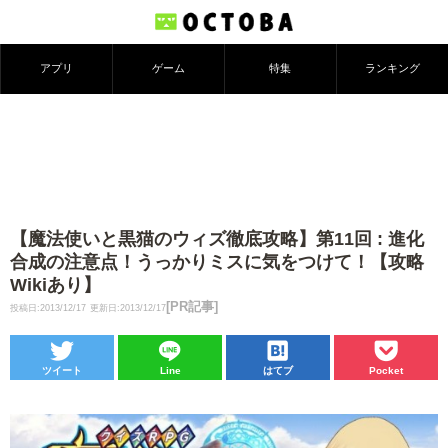
アプリ
ゲーム
特集
ランキング
【魔法使いと黒猫のウィズ徹底攻略】第11回 : 進化
合成の注意点！うっかりミスに気をつけて！【攻略
Wikiあり】
[PR記事]
投稿日:2013/12/17
更新日:2013/12/17
ツイート
Line
はてブ
Pocket