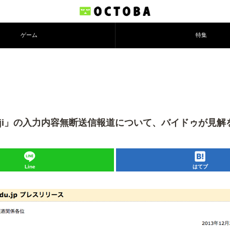
ゲーム
特集
imeji」の入力内容無断送信報道について、バイドゥが見解
Line
はてブ