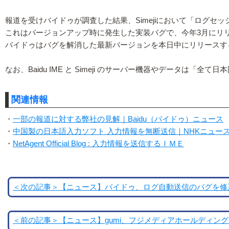
報道を受けバイドゥが調査した結果、Simejiにおいて「ログセ
これはバージョンアップ時に発生した実装バグで、今年3月にリリ
バイドゥはバグを解消した最新バージョンを本日中にリリースす
なお、Baidu IME と Simeji のサーバー機器やデータは「
関連情報
・
一部の報道に対する弊社の見解｜Baidu（バイドゥ）ニュース
・
中国製の日本語入力ソフト 入力情報を無断送信｜NHKニュー
・
NetAgent Official Blog : 入力情報を送信するＩＭＥ
＜次の記事＞【ニュース】バイドゥ、ログ自動送信のバグを修正し
＜前の記事＞【ニュース】gumi、フジメディアホールディング