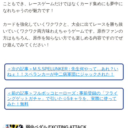
こともでき、レースゲームだけではなくカード集めにも夢中に
なれちゃうのが魅力です！
カードを強化していくワクワクと、大会に出てレースを勝ち抜
いていくワクワク両方味わえちゃうゲームです。原作ファンの
方はもちろん、原作を知らない方でも楽しめる内容ですのでぜ
ひ遊んでみてください！
＜次の記事＞M.S.SPELUNKER : 先生何やって…あれ？い
ねぇ！！スペランカーが中二病軍団にジャックされた！
＜前の記事＞フルボッコヒーローズ : 事前登録の「フライ
ングゲットガチャ」で引いた☆5キャラを、実際に使って
みた！無料
弱虫ペダル EXCITING ATTACK