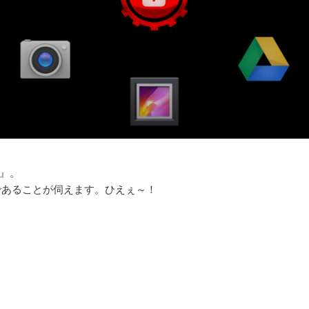
n』。
学生であることが伺えます。ひえぇ～！