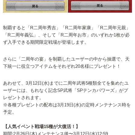
制覇すると「R二周年秀吉」「R二周年家康」「R二周年元親」
「R二周年義弘」、そして「R二周年お市」のいずれか1枚が必
ず入手できる期間限定戦場が登場します。
さらに「二周年の宴」を制覇したユーザーの中から抽選で、天
下統一に役立つアイテムをそれぞれ20名様にプレゼント！
あわせて、3月12日(水)までに二周年武将5種類全てを集めたユ
ーザーには、もれなく記念SP武将「SPテンカパワーズ」がプ
レゼントされます。
※各種プレゼントの配布は3月19日(水)の定時メンテナンス時を
予定。
【人気イベント戦場15種が大復活！】
期間:2月26日(木)メンテナンス後〜3月12日(水)12:59