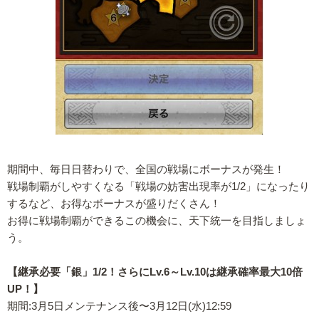
期間中、毎日日替わりで、全国の戦場にボーナスが発生！
戦場制覇がしやすくなる「戦場の妨害出現率が1/2」になったり
するなど、お得なボーナスが盛りだくさん！
お得に戦場制覇ができるこの機会に、天下統一を目指しましょ
う。
【継承必要「銀」1/2！さらにLv.6～Lv.10は継承確率最大10倍
UP！】
期間:3月5日メンテナンス後〜3月12日(水)12:59