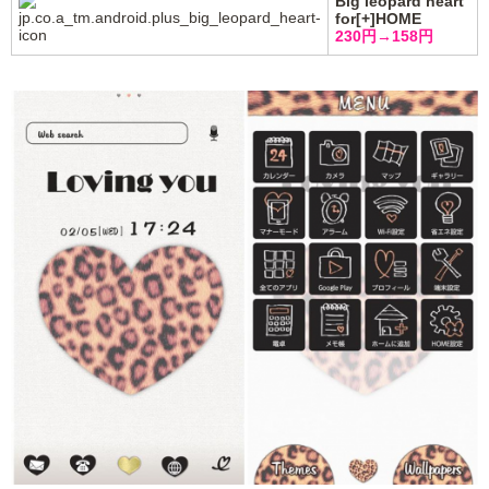
Big leopard heart
for[+]HOME
230円→158円