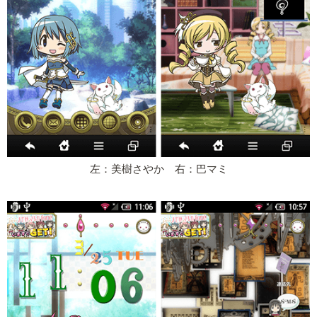
左：美樹さやか 右：巴マミ