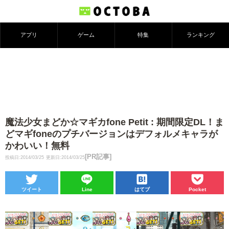
アプリ
ゲーム
特集
ランキング
魔法少女まどか☆マギカfone Petit : 期間限定DL！ま
どマギfoneのプチバージョンはデフォルメキャラが
かわいい！無料
[PR記事]
投稿日:2014/03/25
更新日:2014/03/25
ツイート
Line
はてブ
Pocket