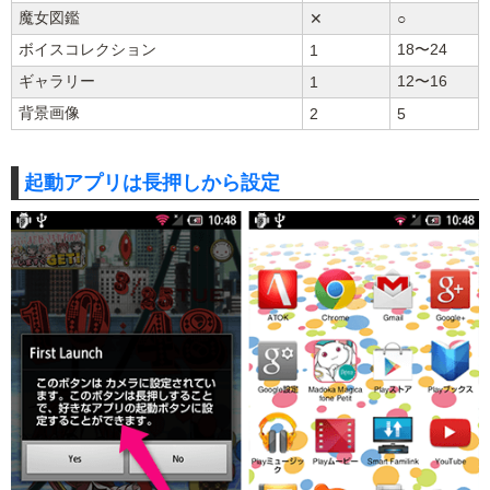
魔女図鑑
✕
○
ボイスコレクション
18〜24
1
ギャラリー
12〜16
1
背景画像
2
5
起動アプリは長押しから設定