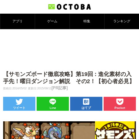
アプリ
ゲーム
特集
ランキング
【サモンズボード徹底攻略】第19回 : 進化素材の入
手先！曜日ダンジョン解説 その2！【初心者必見】
[PR記事]
投稿日:2014/05/02
更新日:2015/09/11
ツイート
Line
はてブ
Pocket