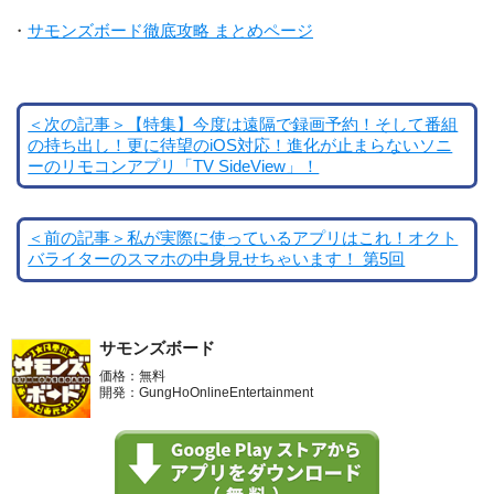
・
サモンズボード徹底攻略 まとめページ
＜次の記事＞【特集】今度は遠隔で録画予約！そして番組
の持ち出し！更に待望のiOS対応！進化が止まらないソニ
ーのリモコンアプリ「TV SideView」！
＜前の記事＞私が実際に使っているアプリはこれ！オクト
バライターのスマホの中身見せちゃいます！ 第5回
サモンズボード
価格：無料
開発：GungHoOnlineEntertainment