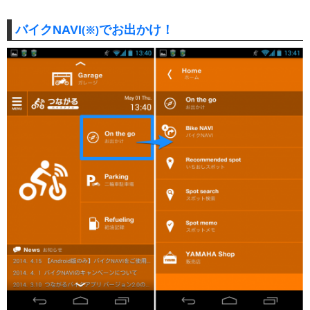
バイクNAVI
でお出かけ！
(※)