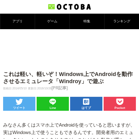
アプリ
ゲーム
特集
ランキング
これは軽い、軽いぞ！Windows上でAndroidを動作
させるエミュレータ「Windroy」で遊ぶ
[PR記事]
投稿日:2014/05/10
更新日:2016/10/26
ツイート
Line
はてブ
Pocket
みなさん多くはスマホ上でAndroidを使っていると思いますが、
実はWindows上で使うこともできるんです。開発者用のエミュ