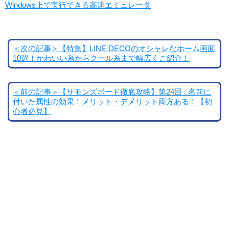
Windows上で実行できる高速エミュレータ
＜次の記事＞【特集】LINE DECOのオシャレなホーム画面
10選！かわいい系からクール系まで幅広くご紹介！
＜前の記事＞【サモンズボード徹底攻略】第24回 : 名前に
付いた属性の効果！メリット・デメリット両方ある！【初
心者必見】