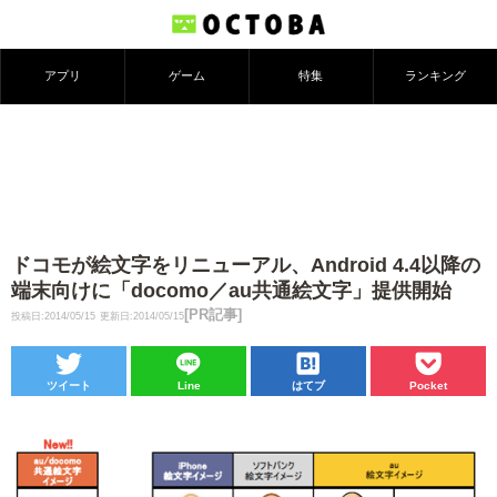
アプリ
ゲーム
特集
ランキング
ドコモが絵文字をリニューアル、Android 4.4以降の
端末向けに「docomo／au共通絵文字」提供開始
[PR記事]
投稿日:2014/05/15
更新日:2014/05/15
ツイート
Line
はてブ
Pocket