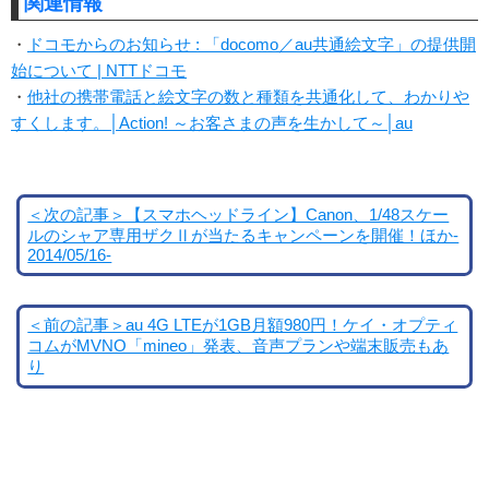
関連情報
・
ドコモからのお知らせ : 「docomo／au共通絵文字」の提供開
始について | NTTドコモ
・
他社の携帯電話と絵文字の数と種類を共通化して、わかりや
すくします。│Action! ～お客さまの声を生かして～│au
＜次の記事＞【スマホヘッドライン】Canon、1/48スケー
ルのシャア専用ザクⅡが当たるキャンペーンを開催！ほか-
2014/05/16-
＜前の記事＞au 4G LTEが1GB月額980円！ケイ・オプティ
コムがMVNO「mineo」発表、音声プランや端末販売もあ
り