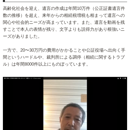
高齢化社会を迎え、遺言の作成は年間10万件（公正証書遺⾔件
数の推移）を超え、来年からの相続税増税も相まって遺言への
関心や社会的ニーズが高まっています。また、遺言を動画を残
すことで本人の表情が残り、文字よりも説得力があり根強いニ
ーズがありました。
一方で、20〜30万円の費用がかかることや公証役場へ出向く手
間というハードルや、裁判所による調停（相続に関するトラブ
ル）は年間8000件以上にものぼっています。