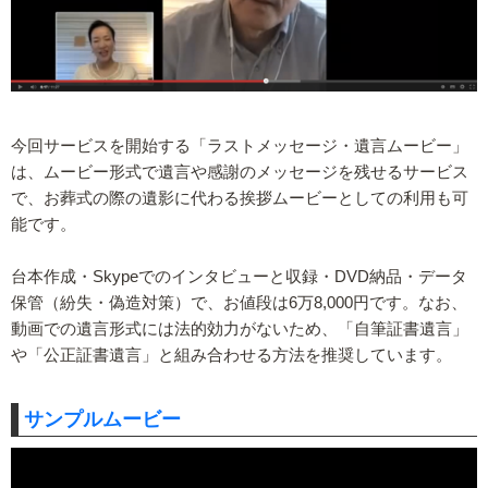
今回サービスを開始する「ラストメッセージ・遺⾔ムービー」
は、ムービー形式で遺⾔や感謝のメッセージを残せるサービス
で、お葬式の際の遺影に代わる挨拶ムービーとしての利⽤も可
能です。
台本作成・Skypeでのインタビューと収録・DVD納品・データ
保管（紛失・偽造対策）で、お値段は6万8,000円です。なお、
動画での遺⾔形式には法的効⼒がないため、「⾃筆証書遺⾔」
や「公正証書遺⾔」と組み合わせる⽅法を推奨しています。
サンプルムービー