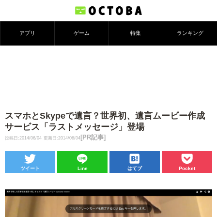
アプリ
ゲーム
特集
ランキング
スマホとSkypeで遺言？世界初、遺言ムービー作成
サービス「ラストメッセージ」登場
[PR記事]
投稿日:2014/06/04
更新日:2014/06/04
ツイート
Line
はてブ
Pocket