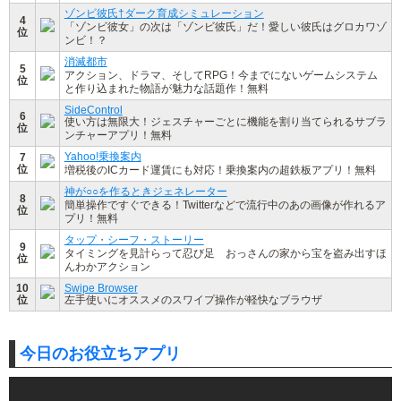
ゾンビ彼氏†ダーク育成シミュレーション
4
「ゾンビ彼女」の次は「ゾンビ彼氏」だ！愛しい彼氏はグロカワゾ
位
ンビ！？
消滅都市
5
アクション、ドラマ、そしてRPG！今までにないゲームシステム
位
と作り込まれた物語が魅力な話題作！無料
SideControl
6
使い方は無限大！ジェスチャーごとに機能を割り当てられるサブラ
位
ンチャーアプリ！無料
Yahoo!乗換案内
7
位
増税後のICカード運賃にも対応！乗換案内の超鉄板アプリ！無料
神が○○を作るときジェネレーター
8
簡単操作ですぐできる！Twitterなどで流行中のあの画像が作れるア
位
プリ！無料
タップ・シーフ・ストーリー
9
タイミングを見計らって忍び足 おっさんの家から宝を盗み出すほ
位
んわかアクション
10
Swipe Browser
位
左手使いにオススメのスワイプ操作が軽快なブラウザ
今日のお役立ちアプリ