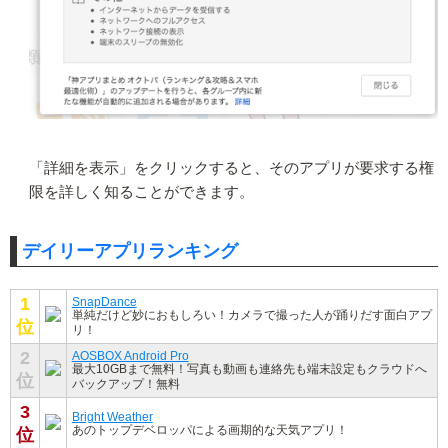
「詳細を表示」をクリックすると、そのアプリが要求する権
限を詳しく知ることができます。
デイリーアプリランキング
1
SnapDance
単純だけど妙におもしろい！カメラで撮った人が踊りだす面白アプ
位
リ！
2
AOSBOX Android Pro
最大10GBまで無料！写真も動画も連絡先も端末設定もクラウドへ
位
バックアップ！無料
3
Bright Weather
あのトップデベロッパによる画期的な天気アプリ！
位