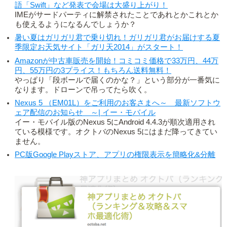
語「Swift」など発表で会場は大盛り上がり！
IMEがサードパーティに解禁されたことであれとかこれとか
も使えるようになるんでしょうか？
暑い夏はガリガリ君で乗り切れ！ガリガリ君がお届けする夏
季限定お天気サイト「ガリ天2014」がスタート！
Amazonが中古車販売を開始！コミコミ価格で33万円、44万
円、55万円の3プライス！もちろん送料無料！
やっぱり「段ボールで届くのかな？」という部分が一番気に
なります。ドローンで吊ってたら吹く。
Nexus 5 （EM01L）をご利用のお客さまへ～ 最新ソフトウ
ェア配信のお知らせ ～| イー・モバイル
イー・モバイル版のNexus 5にAndroid 4.4.3が順次適用され
ている模様です。オクトバのNexus 5にはまだ降ってきてい
ません。
PC版Google Playストア、アプリの権限表示を簡略化&分離