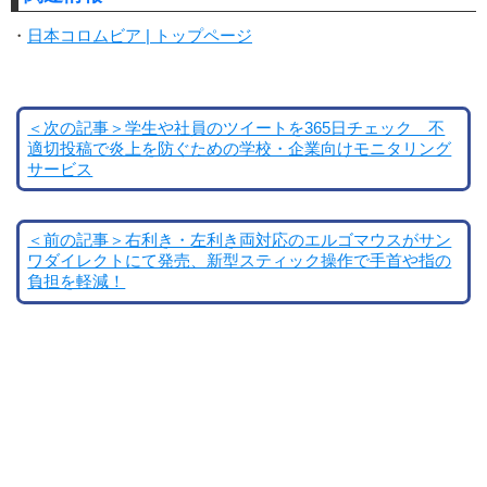
・
日本コロムビア | トップページ
＜次の記事＞学生や社員のツイートを365日チェック 不
適切投稿で炎上を防ぐための学校・企業向けモニタリング
サービス
＜前の記事＞右利き・左利き両対応のエルゴマウスがサン
ワダイレクトにて発売、新型スティック操作で手首や指の
負担を軽減！