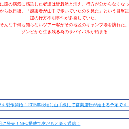
に謎の病気に感染した者達は皆忽然と消え、行方が分からなくな
から数日後、「感染者が山中で歩いていたのを見た」という目撃
謎の行方不明事件が多発していた。
そんな中何も知らないツアー客がその地区のキャンプ場を訪れた
ゾンビから生き残る為のサバイバルが始まる
車を製作開始！2015年秋頃に山手線にて営業運転が始まる予定です
が9月に発売！NFC搭載で友だちと楽々通信！