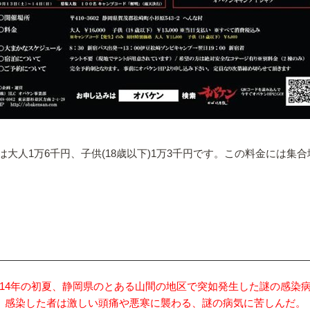
で、参加費は大人1万6千円、子供(18歳以下)1万3千円です。この料金
014年の初夏、静岡県のとある山間の地区で突如発生した謎の感染
感染した者は激しい頭痛や悪寒に襲わる、謎の病気に苦しんだ。