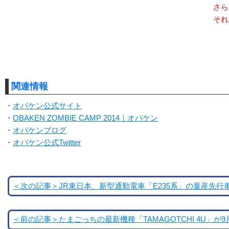
さら
それ
関連情報
・
オバケン公式サイト
・
OBAKEN ZOMBIE CAMP 2014｜オバケン
・
オバケンブログ
・
オバケン公式Twitter
＜次の記事＞JR東日本、新型通勤電車「E235系」の量産先行
＜前の記事＞たまごっちの最新機種「TAMAGOTCHI 4U」