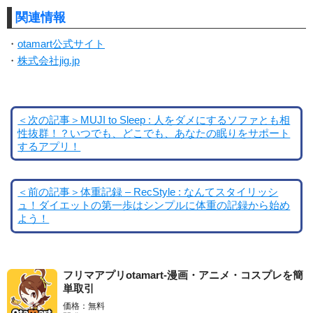
関連情報
・
otamart公式サイト
・
株式会社jig.jp
＜次の記事＞MUJI to Sleep : 人をダメにするソファとも相
性抜群！？いつでも、どこでも、あなたの眠りをサポート
するアプリ！
＜前の記事＞体重記録 – RecStyle : なんてスタイリッシ
ュ！ダイエットの第一歩はシンプルに体重の記録から始め
よう！
フリマアプリotamart-漫画・アニメ・コスプレを簡
単取引
価格：無料