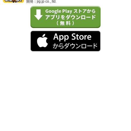
開発：jig.jp co., ltd.