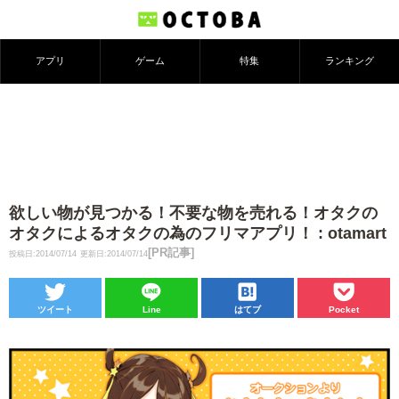
アプリ
ゲーム
特集
ランキング
欲しい物が見つかる！不要な物を売れる！オタクの
オタクによるオタクの為のフリマアプリ！ : otamart
[PR記事]
投稿日:2014/07/14
更新日:2014/07/14
ツイート
Line
はてブ
Pocket