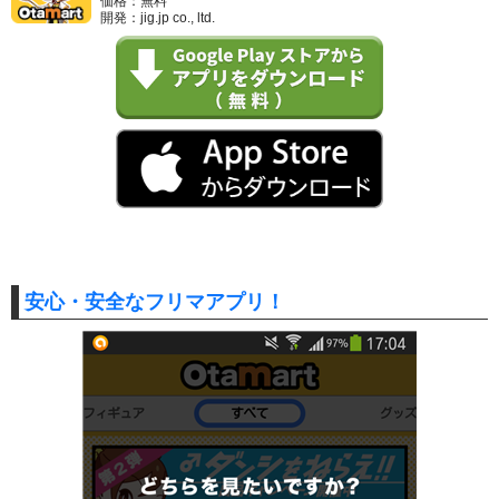
価格：無料
開発：jig.jp co., ltd.
安心・安全なフリマアプリ！