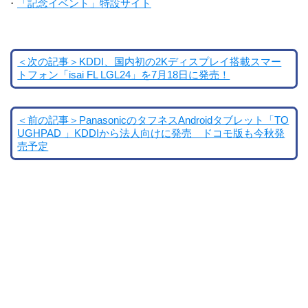
・
「記念イベント」特設サイト
＜次の記事＞KDDI、国内初の2Kディスプレイ搭載スマー
トフォン「isai FL LGL24」を7月18日に発売！
＜前の記事＞PanasonicのタフネスAndroidタブレット「TO
UGHPAD 」KDDIから法人向けに発売 ドコモ版も今秋発
売予定