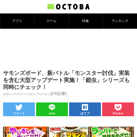
アプリ
ゲーム
特集
ランキング
サモンズボード、新バトル「モンスター討伐」実装
を含む大型アップデート実施！「鎧虫」シリーズも
同時にチェック！
[PR記事]
投稿日:2014/07/14
更新日:2015/09/11
ツイート
Line
はてブ
Pocket