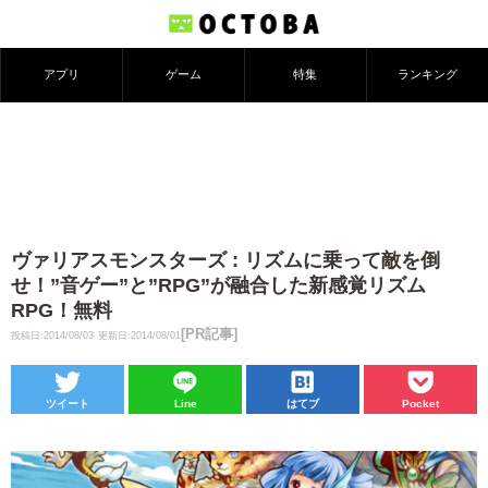
アプリ
ゲーム
特集
ランキング
ヴァリアスモンスターズ : リズムに乗って敵を倒
せ！”音ゲー”と”RPG”が融合した新感覚リズム
RPG！無料
[PR記事]
投稿日:2014/08/03
更新日:2014/08/01
ツイート
Line
はてブ
Pocket