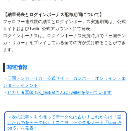
【結果発表とログインボーナス配布期間について】
フォロワー達成数の結果とログインボーナス実施期間は、公式
サイトおよびTwitter公式アカウントにて発表。
ログインボーナスは、ログインボーナス実施時点で『三国テン
カトリガー』をプレイしている全ての方が受け取ることができ
ます。
関連情報
・
三国テンカトリガー公式サイト｜ガンホー・オンライン・エ
ンターテイメント
・
ヒカリ★軍師 (3k_tenka)さんはTwitterを使っています
＜次の記事＞もう撮ってデータ化は古い！これからは「書
いたものをデータ化」！コクヨ、デジタルノート「CamiA
pp S」を発表！