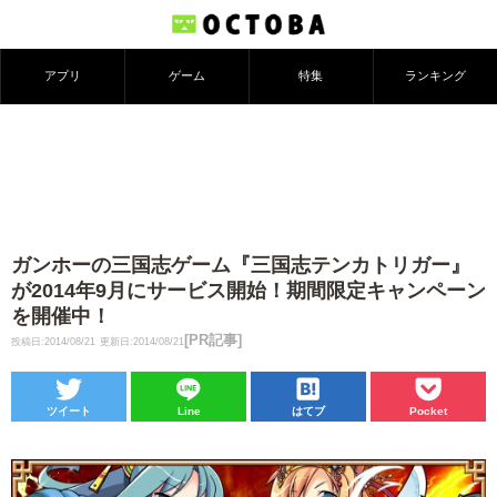
アプリ
ゲーム
特集
ランキング
ガンホーの三国志ゲーム『三国志テンカトリガー』
が2014年9月にサービス開始！期間限定キャンペーン
を開催中！
[PR記事]
投稿日:2014/08/21
更新日:2014/08/21
ツイート
Line
はてブ
Pocket