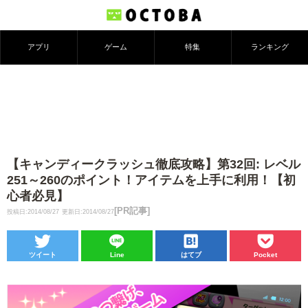
アプリ
ゲーム
特集
ランキング
【キャンディークラッシュ徹底攻略】第32回: レベル
251～260のポイント！アイテムを上手に利用！【初
心者必見】
[PR記事]
投稿日:2014/08/27
更新日:2014/08/27
ツイート
Line
はてブ
Pocket