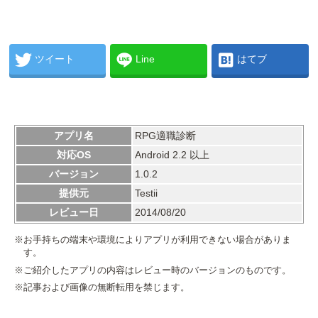
ツイート
Line
はてブ
アプリ名
RPG適職診断
対応OS
Android 2.2 以上
バージョン
1.0.2
提供元
Testii
レビュー日
2014/08/20
※お手持ちの端末や環境によりアプリが利用できない場合がありま
す。
※ご紹介したアプリの内容はレビュー時のバージョンのものです。
※記事および画像の無断転用を禁じます。