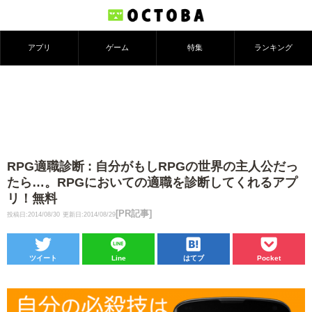
アプリ
ゲーム
特集
ランキング
RPG適職診断 : 自分がもしRPGの世界の主人公だっ
たら…。RPGにおいての適職を診断してくれるアプ
リ！無料
[PR記事]
投稿日:2014/08/30
更新日:2014/08/29
ツイート
Line
はてブ
Pocket